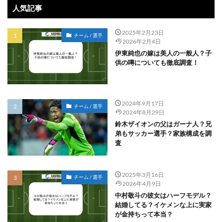
人気記事
2025年2月23日
チーム / 選手
2026年2月4日
伊東純也の嫁は美人の一般人？子
供の噂についても徹底調査！
2024年9月17日
チーム / 選手
2024年8月29日
鈴木ザイオンの父はガーナ人？兄
弟もサッカー選手？家族構成を調
査
2025年3月16日
チーム / 選手
2026年4月9日
中村敬斗の彼女はハーフモデル？
結婚してる？イケメンな上に実家
が金持ちって本当？