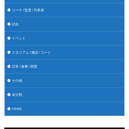
コーチ / 監督 / 代表者
試合
イベント
スタジアム / 施設 / コート
日常 / 食事 / 習慣
その他
未分類
NEWS