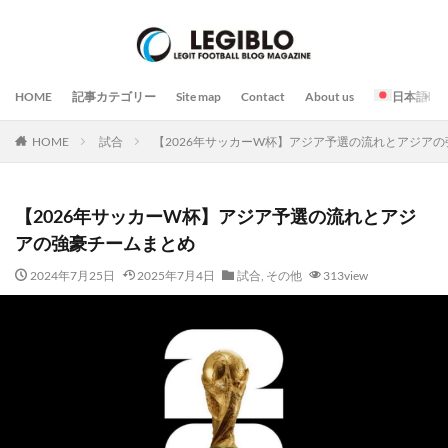
HOME
記事カテゴリー
Site map
Contact
About us
日本語
HOME
試合
【2026年サッカーW杯】アジア予選の流れとアジア
【2026年サッカーW杯】アジア予選の流れとアジ
アの強豪チームまとめ
2024年7月25日
2025年7月4日
試合
,
その他
313view