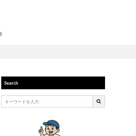
語
Search