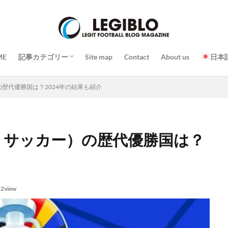
プレー
戦略 / 戦術
トレーニング / 練習
チーム / 選手
コーチ / 監督 / 代表者
試合
イベント
スタジアム / 施設 / コート
日常 / 食事 / 習慣
その他
ME
記事カテゴリー
Site map
Contact
About us
日本
プレー
戦略 / 戦術
トレーニング / 練習
チーム / 選手
コーチ / 監督 / 代表者
試合
イベント
スタジアム / 施設 / コート
日常 / 食事 / 習慣
その他
の歴代優勝国は？2024年の結果も紹介
ロ サッカー）の歴代優勝国は？
2view