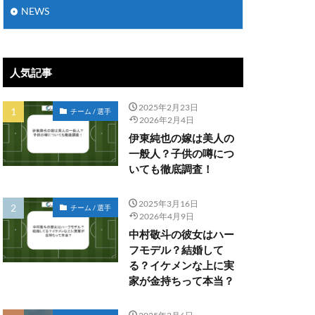
NEWS
人気記事
2025年2月23日
チーム / 選手
2026年2月4日
伊東純也の嫁は美人の
一般人？子供の噂につ
いても徹底調査！
2025年3月16日
チーム / 選手
2026年4月9日
中村敬斗の彼女はハー
フモデル？結婚して
る？イケメンな上に実
家が金持ちって本当？