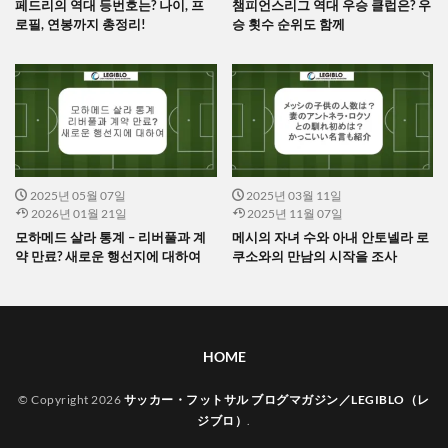
페드리의 역대 등번호는? 나이, 프
챔피언스리그 역대 우승 클럽은? 우
로필, 연봉까지 총정리!
승 횟수 순위도 함께
2025년 05월 07일
2025년 03월 11일
2026년 01월 21일
2025년 11월 07일
모하메드 살라 통계 – 리버풀과 계
메시의 자녀 수와 아내 안토넬라 로
약 만료? 새로운 행선지에 대하여
쿠소와의 만남의 시작을 조사
HOME
© Copyright 2026
サッカー・フットサル ブログマガジン／LEGIBLO（レ
ジブロ）
.