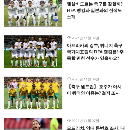
엘살바도르는 축구를 잘할까?
FIFA 랭킹과 일본과의 전적도
소개
2025년 11월 07일
아프리카의 강호, 튀니지 축구
국가대표팀의 FIFA 랭킹은? 주
목할 만한 선수가 있을까요?
2025년 11월 04일
【축구 월드컵】 호주가 아시
아 쿼터인 이유는? 철저 조사
2025년 11월 07일
모드리치, 역대 등번호 조사! 대