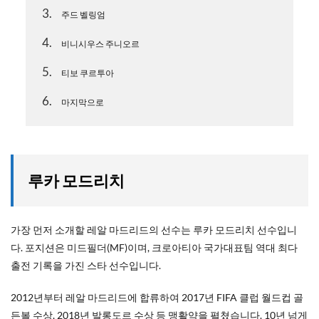
3
주드 벨링엄
4
비니시우스 주니오르
5
티보 쿠르투아
6
마지막으로
루카 모드리치
가장 먼저 소개할 레알 마드리드의 선수는 루카 모드리치 선수입니
다. 포지션은 미드필더(MF)이며, 크로아티아 국가대표팀 역대 최다
출전 기록을 가진 스타 선수입니다.
2012년부터 레알 마드리드에 합류하여 2017년 FIFA 클럽 월드컵 골
든볼 수상, 2018년 발롱도르 수상 등 맹활약을 펼쳤습니다. 10년 넘게