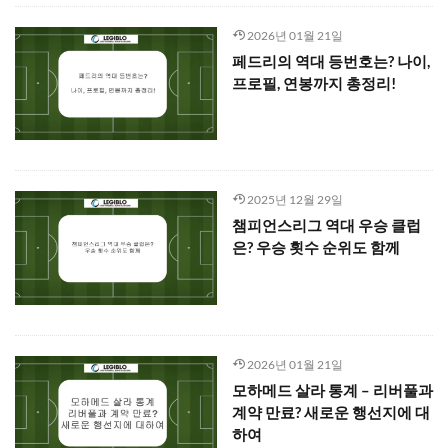
プレー
戦略 / 戦術
トレーニング / 練習
팀 / 선수
コーチ / 監督 / 代表者
試合
イベント
スタジアム / 施設 / コート
日常 / 食事 / 習慣
その他
2026년 01월 21일
페드리의 역대 등번호는? 나이,
프로필, 연봉까지 총정리!
2025년 12월 29일
챔피언스리그 역대 우승 클럽
은? 우승 횟수 순위도 함께
2026년 01월 21일
모하메드 살라 통계 – 리버풀과
계약 만료? 새로운 행선지에 대
하여