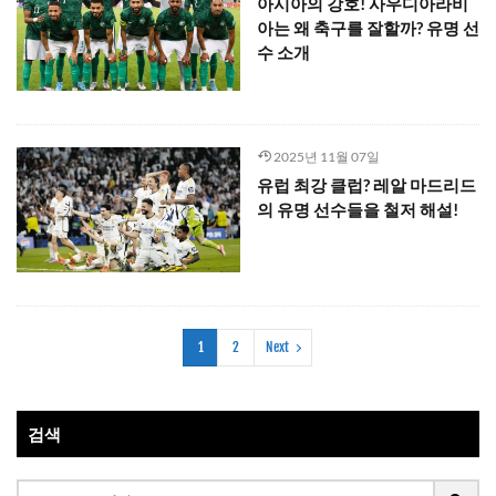
아시아의 강호! 사우디아라비
아는 왜 축구를 잘할까? 유명 선
수 소개
2025년 11월 07일
유럽 최강 클럽? 레알 마드리드
의 유명 선수들을 철저 해설!
1
2
Next
검색