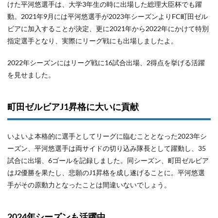
けた平河悠選手は、大学3年生の時に出場した総理大臣杯でも躍
動。2021年9月には平河悠選手が2023年シーズンよりFC町田ゼル
ビアに加入することが決定、更に2021年から2022年にかけて特別
指定選手となり、実際にリーグ戦にも出場しましたよ。
2022年シーズンにはリーグ戦に16試合出場、2得点を挙げる活躍
を見せました。
町田ゼルビアJ1昇格に大いに貢献
いよいよ本格的に選手としてリーグに臨むこととなった2023年シ
ーズン、平河悠選手は両サイドの切り込み隊長として躍動し、35
試合に出場、6ゴールを記録しました。同シーズン、町田ゼルビア
はJ2優勝を果たし、悲願のJ1昇格を成し遂げることに。平河悠選
手がその原動力となったことは間違いないでしょう。
2024年シーズンも活躍中