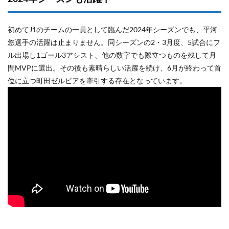
初めてJ1のチームの一員として臨んだ2024年シーズンでも、平河
悠選手の活躍は止まりません。同シーズンの2・3月度、5試合にフ
ル出場し1ゴール3アシスト、他の数字でも際立つものを残して月
間MVPに選出。その後も素晴らしい活躍を続け、6月が終わって首
位に立つ町田ゼルビアを牽引する存在となっています。