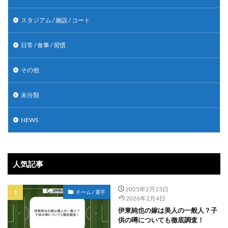
スタジアム / 施設 / コート
日常 / 食事 / 習慣
その他
未分類
NEWS
人気記事
2025年2月23日
チーム / 選手
2026年2月4日
伊東純也の嫁は美人の一般人？子
供の噂についても徹底調査！