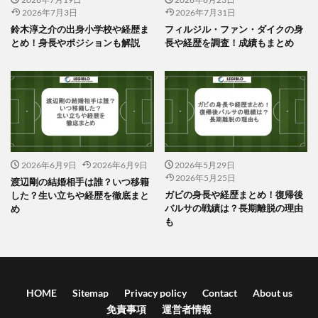
2026年7月3日
2026年7月31日
鈴木淳之介の出身小学校や経歴ま
フィルジル・ファン・ダイクの身
とめ！身長やポジションも解説
長や経歴を調査！成績もまとめ
2026年6月9日
2026年6月9日
2026年5月29日
2026年5月25日
渡辺剛の結婚相手は誰？いつ移籍
ガビの身長や経歴まとめ！復帰後
した？生い立ちや経歴を徹底まと
バルサの戦績は？長期離脱の理由
め
も
HOME
Sitemap
Privacy policy
Contact
About us
免責事項
運営者情報