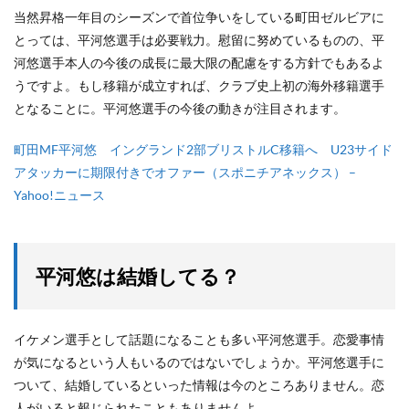
当然昇格一年目のシーズンで首位争いをしている町田ゼルビアに
とっては、平河悠選手は必要戦力。慰留に努めているものの、平
河悠選手本人の今後の成長に最大限の配慮をする方針でもあるよ
うですよ。もし移籍が成立すれば、クラブ史上初の海外移籍選手
となることに。平河悠選手の今後の動きが注目されます。
町田MF平河悠 イングランド2部ブリストルC移籍へ U23サイド
アタッカーに期限付きでオファー（スポニチアネックス） –
Yahoo!ニュース
平河悠は結婚してる？
イケメン選手として話題になることも多い平河悠選手。恋愛事情
が気になるという人もいるのではないでしょうか。平河悠選手に
ついて、結婚しているといった情報は今のところありません。恋
人がいると報じられたこともありませんよ。