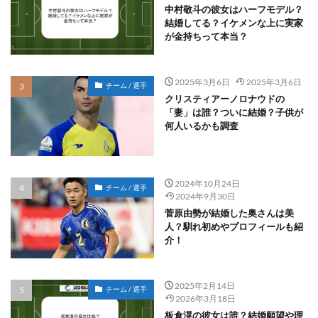
中村敬斗の彼女はハーフモデル？
結婚してる？イケメンな上に実家
が金持ちって本当？
2025年3月6日
2025年3月6日
チーム / 選手
クリスティアーノロナウドの
「妻」は誰？ついに結婚？子供が
何人いるかも調査
2024年10月24日
チーム / 選手
2024年9月30日
菅原由勢が結婚した奥さんは美
人？馴れ初めやプロフィールも紹
介！
2025年2月14日
チーム / 選手
2026年3月18日
板倉滉の彼女は誰？結婚願望や理