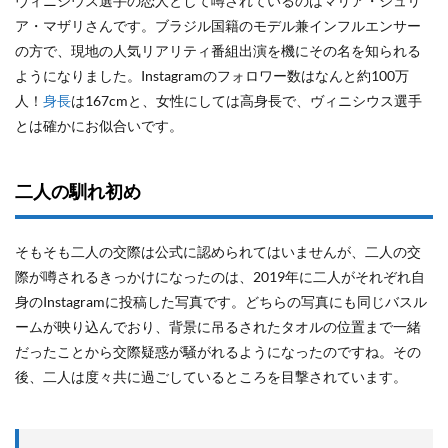
ヴィニシウス選手の恋人として噂されているのはマリア・ジュリ
ア・マザリさんです。ブラジル国籍のモデル兼インフルエンサー
の方で、現地の人気リアリティ番組出演を機にその名を知られる
ようになりました。Instagramのフォロワー数はなんと約100万
人！
身長
は167cmと、女性にしては高身長で、ヴィニシウス選手
とは確かにお似合いです。
二人の馴れ初め
そもそも二人の交際は公式に認められてはいませんが、二人の交
際が噂されるきっかけになったのは、2019年に二人がそれぞれ自
身のInstagramに投稿した写真です。どちらの写真にも同じバスル
ームが映り込んでおり、背景に吊るされたタオルの位置まで一緒
だったことから交際疑惑が騒がれるようになったのですね。その
後、二人は度々共に過ごしているところを目撃されています。