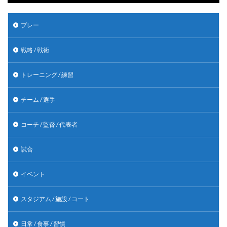
プレー
戦略 / 戦術
トレーニング / 練習
チーム / 選手
コーチ / 監督 / 代表者
試合
イベント
スタジアム / 施設 / コート
日常 / 食事 / 習慣