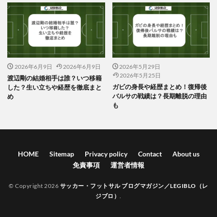
2026年6月9日
2026年6月9日
2026年5月29日
2026年5月25日
渡辺剛の結婚相手は誰？いつ移籍
ガビの身長や経歴まとめ！復帰後
した？生い立ちや経歴を徹底まと
バルサの戦績は？長期離脱の理由
め
も
HOME
Sitemap
Privacy policy
Contact
About us
免責事項
運営者情報
© Copyright 2026
サッカー・フットサル ブログマガジン／LEGIBLO（レ
ジブロ）
.