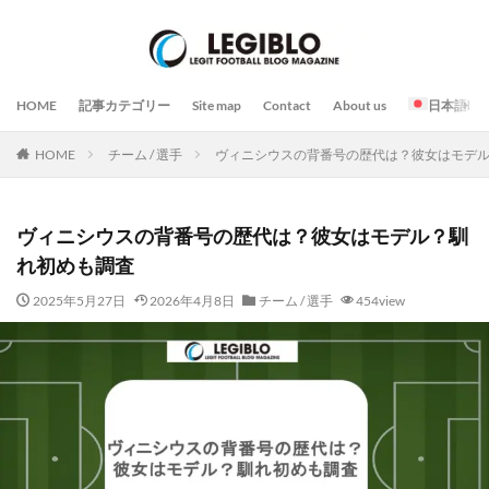
HOME
記事カテゴリー
Site map
Contact
About us
日本語
HOME
チーム / 選手
ヴィニシウスの背番号の歴代は？彼女はモデ
ヴィニシウスの背番号の歴代は？彼女はモデル？馴
れ初めも調査
2025年5月27日
2026年4月8日
チーム / 選手
454view