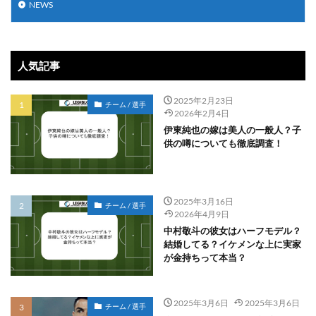
NEWS
人気記事
2025年2月23日
チーム / 選手
2026年2月4日
伊東純也の嫁は美人の一般人？子
供の噂についても徹底調査！
2025年3月16日
チーム / 選手
2026年4月9日
中村敬斗の彼女はハーフモデル？
結婚してる？イケメンな上に実家
が金持ちって本当？
2025年3月6日
2025年3月6日
チーム / 選手