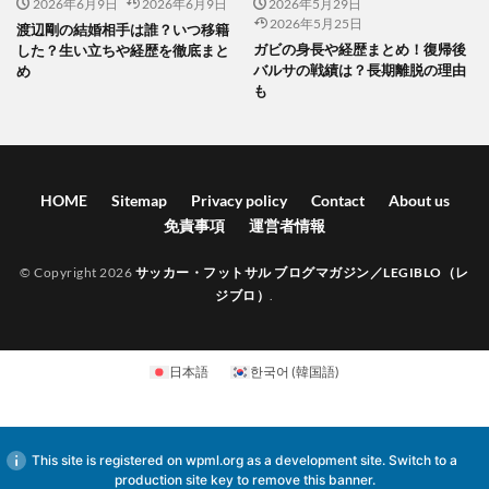
2026年6月9日
2026年6月9日
2026年5月29日
2026年5月25日
渡辺剛の結婚相手は誰？いつ移籍
ガビの身長や経歴まとめ！復帰後
した？生い立ちや経歴を徹底まと
バルサの戦績は？長期離脱の理由
め
も
HOME
Sitemap
Privacy policy
Contact
About us
免責事項
運営者情報
© Copyright 2026
サッカー・フットサル ブログマガジン／LEGIBLO（レ
ジブロ）
.
日本語
한국어
(
韓国語
)
This site is registered on
wpml.org
as a development site. Switch to a
production site key to
remove this banner
.