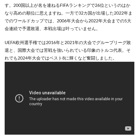
す。200国以上が名を連ねるFIFAランキングで26位というのはか
なり高めの順位に思えますね。一方で32カ国が出場した2022年ま
でのワールドカップでは、2006年大会から2022年大会までの5大
会連続で予選敗退、本戦出場は叶っていません。
UEFA欧州選手権では2016年と2021年の大会でグループリーグ敗
退と、国際大会では苦戦を強いられている印象のトルコ代表。そ
れでも2024年大会ではベスト8に輝くなど奮闘しました。