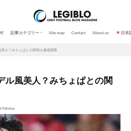
プレー
戦略 / 戦術
トレーニング / 練習
チーム / 選手
コーチ / 監督 / 代表者
試合
イベント
スタジアム / 施設 / コート
日常 / 食事 / 習慣
その他
ME
記事カテゴリー
Site map
Contact
About us
日本
プレー
戦略 / 戦術
トレーニング / 練習
チーム / 選手
コーチ / 監督 / 代表者
試合
イベント
スタジアム / 施設 / コート
日常 / 食事 / 習慣
その他
風美人？みちょぱとの関係も徹底調査
デル風美人？みちょぱとの関
6708view