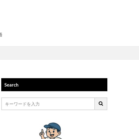
語
Search