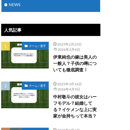
NEWS
人気記事
2025年2月23日
チーム / 選手
2026年2月4日
伊東純也の嫁は美人の
一般人？子供の噂につ
いても徹底調査！
2025年3月16日
チーム / 選手
2026年4月9日
中村敬斗の彼女はハー
フモデル？結婚して
る？イケメンな上に実
家が金持ちって本当？