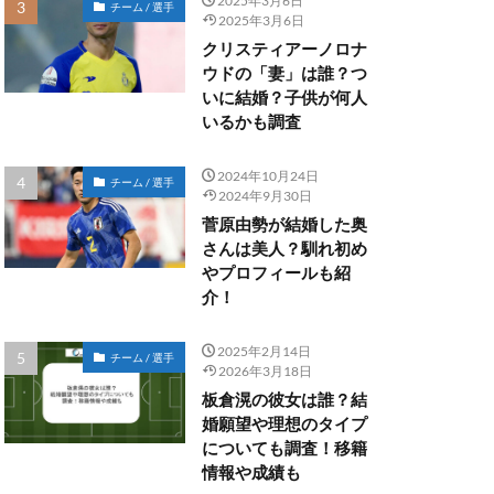
2025年3月6日
チーム / 選手
2025年3月6日
クリスティアーノロナ
ウドの「妻」は誰？つ
いに結婚？子供が何人
いるかも調査
2024年10月24日
チーム / 選手
2024年9月30日
菅原由勢が結婚した奥
さんは美人？馴れ初め
やプロフィールも紹
介！
2025年2月14日
チーム / 選手
2026年3月18日
板倉滉の彼女は誰？結
婚願望や理想のタイプ
についても調査！移籍
情報や成績も