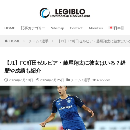
HOME
記事カテゴリー
Site map
Contact
About us
日本語
HOME
チーム / 選手
【J1】FC町田ゼルビア・藤尾翔太に彼女はい
【J1】FC町田ゼルビア・藤尾翔太に彼女はいる？経
歴や成績も紹介
2024年6月10日
2024年6月25日
チーム / 選手
432view