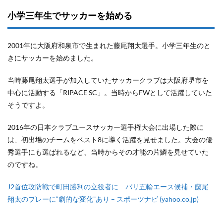
小学三年生でサッカーを始める
2001年に大阪府和泉市で生まれた藤尾翔太選手。小学三年生のと
きにサッカーを始めました。
当時藤尾翔太選手が加入していたサッカークラブは大阪府堺市を
中心に活動する「RIPACE SC」。当時からFWとして活躍していた
そうですよ。
2016年の日本クラブユースサッカー選手権大会に出場した際に
は、初出場のチームをベスト8に導く活躍を見せました。大会の優
秀選手にも選ばれるなど、当時からその才能の片鱗を見せていた
のですね。
J2首位攻防戦で町田勝利の立役者に パリ五輪エース候補・藤尾
翔太のプレーに“劇的な変化”あり – スポーツナビ (yahoo.co.jp)