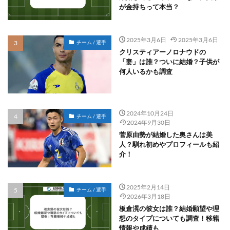
が金持ちって本当？
2025年3月6日
2025年3月6日
チーム / 選手
クリスティアーノロナウドの
「妻」は誰？ついに結婚？子供が
何人いるかも調査
2024年10月24日
チーム / 選手
2024年9月30日
菅原由勢が結婚した奥さんは美
人？馴れ初めやプロフィールも紹
介！
2025年2月14日
チーム / 選手
2026年3月18日
板倉滉の彼女は誰？結婚願望や理
想のタイプについても調査！移籍
情報や成績も