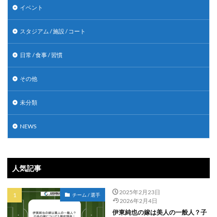
イベント
スタジアム / 施設 / コート
日常 / 食事 / 習慣
その他
未分類
NEWS
人気記事
2025年2月23日
チーム / 選手
2026年2月4日
伊東純也の嫁は美人の一般人？子