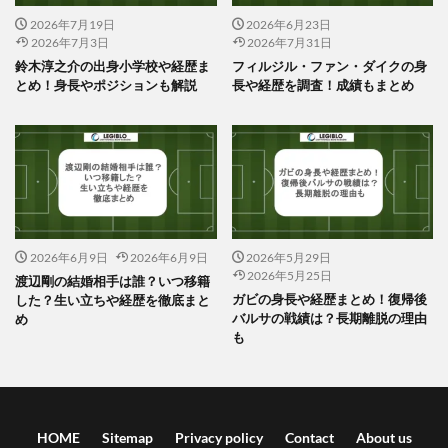
2026年7月19日
2026年6月23日
2026年7月3日
2026年7月31日
鈴木淳之介の出身小学校や経歴ま
フィルジル・ファン・ダイクの身
とめ！身長やポジションも解説
長や経歴を調査！成績もまとめ
2026年6月9日
2026年6月9日
2026年5月29日
2026年5月25日
渡辺剛の結婚相手は誰？いつ移籍
ガビの身長や経歴まとめ！復帰後
した？生い立ちや経歴を徹底まと
バルサの戦績は？長期離脱の理由
め
も
HOME
Sitemap
Privacy policy
Contact
About us