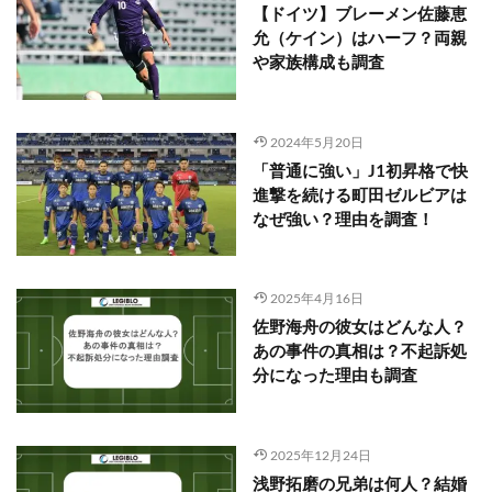
【ドイツ】ブレーメン佐藤恵
允（ケイン）はハーフ？両親
や家族構成も調査
2024年5月20日
「普通に強い」J1初昇格で快
進撃を続ける町田ゼルビアは
なぜ強い？理由を調査！
2025年4月16日
佐野海舟の彼女はどんな人？
あの事件の真相は？不起訴処
分になった理由も調査
2025年12月24日
浅野拓磨の兄弟は何人？結婚