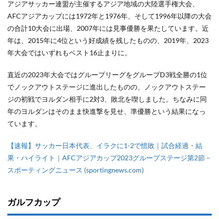
アジアサッカー連盟が主催するアジア地域の大陸選手権大会、
AFCアジアカップには1972年と1976年、そして1996年以降の大会
の合計10大会に出場、2007年には見事優勝を果たしています。近
年は、2015年に4位という好成績を残したものの、2019年、2023
年大会ではいずれもベスト16止まりに。
直近の2023年大会ではグループリーグをグループD3戦全勝の1位
でノックアウトステージに進出したものの、ノックアウトステー
ジの初戦でヨルダン相手に2対3、敗北を喫しました。ちなみに同
年のヨルダンはそのまま快進撃を見せ、準優勝という結果になっ
ています。
【速報】サッカー日本代表、イラクに1-2で惜敗｜試合経過・結
果・ハイライト｜AFCアジアカップ2023グループステージ第2節 –
スポーティングニュース (sportingnews.com)
ガルフカップ