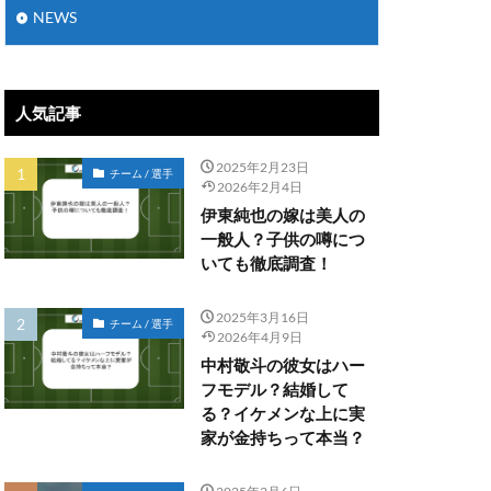
NEWS
人気記事
2025年2月23日
チーム / 選手
2026年2月4日
伊東純也の嫁は美人の
一般人？子供の噂につ
いても徹底調査！
2025年3月16日
チーム / 選手
2026年4月9日
中村敬斗の彼女はハー
フモデル？結婚して
る？イケメンな上に実
家が金持ちって本当？