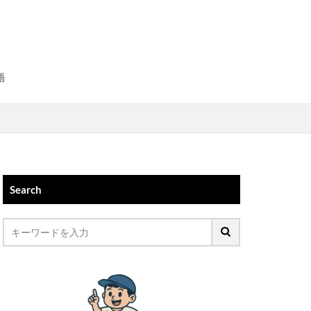
語
Search