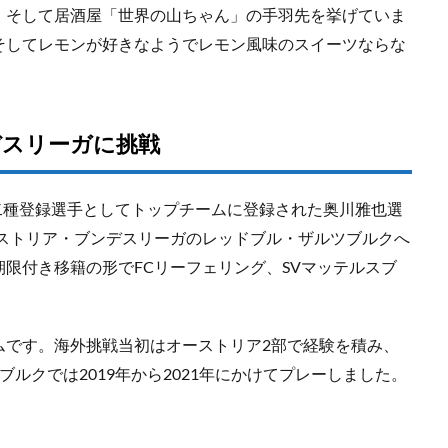
、そして居酒屋「世界の山ちゃん」の手羽先を挙げていま
そしてレモンが好きなようでレモン風味のスイーツならな
デスリーガに挑戦
年に二種登録選手としてトップチームに登録された奥川雅也選
ーストリア・ブンデスリーガのレッドブル・ザルツブルクへ
限付き移籍の形でFCリーフェリング、SVマッテルスブ
ムです。海外挑戦当初はオーストリア2部で経験を積み、
ルクでは2019年から2021年にかけてプレーしました。