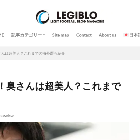
プレー
戦略 / 戦術
トレーニング / 練習
チーム / 選手
コーチ / 監督 / 代表者
試合
イベント
スタジアム / 施設 / コート
日常 / 食事 / 習慣
その他
ME
記事カテゴリー
Site map
Contact
About us
日本
プレー
戦略 / 戦術
トレーニング / 練習
チーム / 選手
コーチ / 監督 / 代表者
試合
イベント
スタジアム / 施設 / コート
日常 / 食事 / 習慣
その他
さんは超美人？これまでの海外歴も紹介
！奥さんは超美人？これまで
336view