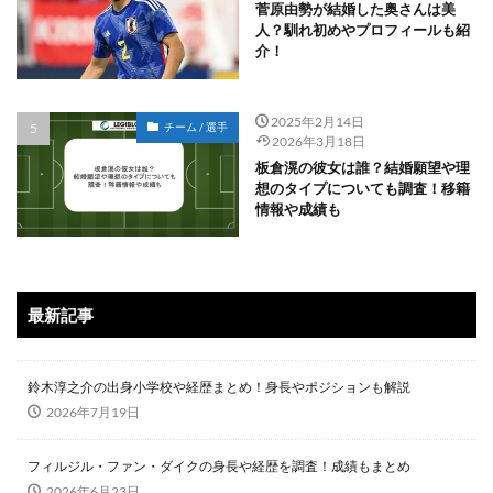
菅原由勢が結婚した奥さんは美
人？馴れ初めやプロフィールも紹
介！
2025年2月14日
チーム / 選手
2026年3月18日
板倉滉の彼女は誰？結婚願望や理
想のタイプについても調査！移籍
情報や成績も
最新記事
鈴木淳之介の出身小学校や経歴まとめ！身長やポジションも解説
2026年7月19日
フィルジル・ファン・ダイクの身長や経歴を調査！成績もまとめ
2026年6月23日