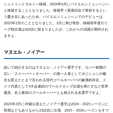
シュトゥットガルトへ移籍。2024年6月にバイエルンミュンヘンへ
と移籍することとなりました。移籍早々親善試合で骨折するとい
う憂き目にあったため、バイエルンミュンヘンでのデビューは
2025年2月のこととなりました。3月に再び骨折、移籍初年度のリ
ーグ戦出場は6試合に留まりましたが、これからの活躍が期待され
ますよ。
マヌエル・ノイアー
続いて紹介するのはマヌエル・ノイアー選手です。カバー範囲の
広い「スイーパー＝キーパー」の第一人者としてポジションの概
念を変えたとまで言われる現代ゴールキーパーの象徴的存在、ド
イツ代表として4大会連続のワールドカップ出場を果たすなど世界
最高、史上最高のゴールキーパーとも称される名選手ですよ。
2025年3月に39歳を迎えたノイアー選手は2024－2025シーズンに
怪我などもありながら22試合に出場、2025－2026シーズンもすで