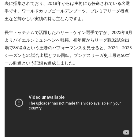
表に招集されており、2018年からは主将にも任命されている名選
手です。ワールドカップゴールデンブーツ、プレミアリーグ得点
王など輝かしい実績の持ち主なんですよ。
長年トッテナムで活躍したハリー・ケイン選手ですが、2023年8月
よりバイエルンミュンヘンへ移籍、初年度からリーグ戦32試合出
場で36得点という圧巻のパフォーマンスを見せると、2024－2025
シーズンも31試合出場とフル回転。ブンデスリーガ史上最速50ゴ
ール到達という記録も達成しました。