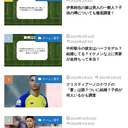
2026年2月4日
伊東純也の嫁は美人の一般人？子
供の噂についても徹底調査！
2025年3月16日
チーム / 選手
2026年4月9日
中村敬斗の彼女はハーフモデル？
結婚してる？イケメンな上に実家
が金持ちって本当？
2025年3月6日
2025年3月6日
チーム / 選手
クリスティアーノロナウドの
「妻」は誰？ついに結婚？子供が
何人いるかも調査
2024年10月24日
チーム / 選手
2024年9月30日