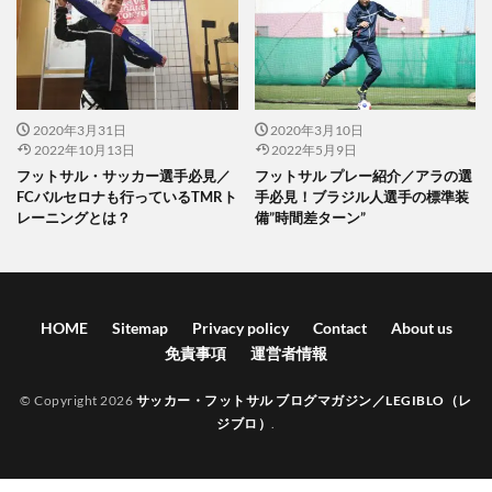
2020年3月31日
2020年3月10日
2022年10月13日
2022年5月9日
フットサル・サッカー選手必見／
フットサル プレー紹介／アラの選
FCバルセロナも行っているTMRト
手必見！ブラジル人選手の標準装
レーニングとは？
備”時間差ターン”
HOME
Sitemap
Privacy policy
Contact
About us
免責事項
運営者情報
© Copyright 2026
サッカー・フットサル ブログマガジン／LEGIBLO（レ
ジブロ）
.