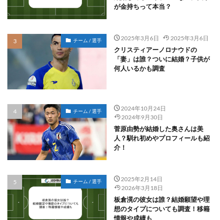
が金持ちって本当？
2025年3月6日
2025年3月6日
チーム / 選手
クリスティアーノロナウドの
「妻」は誰？ついに結婚？子供が
何人いるかも調査
2024年10月24日
チーム / 選手
2024年9月30日
菅原由勢が結婚した奥さんは美
人？馴れ初めやプロフィールも紹
介！
2025年2月14日
チーム / 選手
2026年3月18日
板倉滉の彼女は誰？結婚願望や理
想のタイプについても調査！移籍
情報や成績も