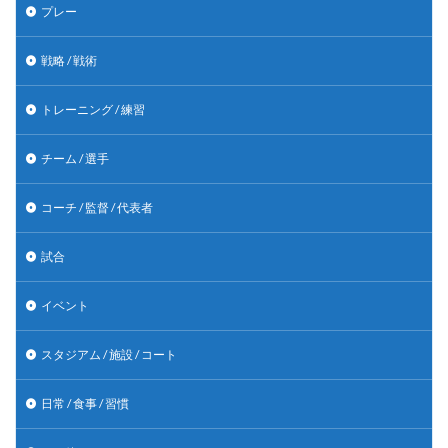
プレー
戦略 / 戦術
トレーニング / 練習
チーム / 選手
コーチ / 監督 / 代表者
試合
イベント
スタジアム / 施設 / コート
日常 / 食事 / 習慣