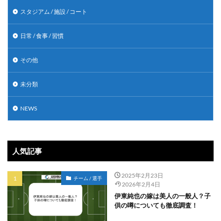
スタジアム / 施設 / コート
日常 / 食事 / 習慣
その他
未分類
NEWS
人気記事
2025年2月23日
チーム / 選手
2026年2月4日
伊東純也の嫁は美人の一般人？子
供の噂についても徹底調査！