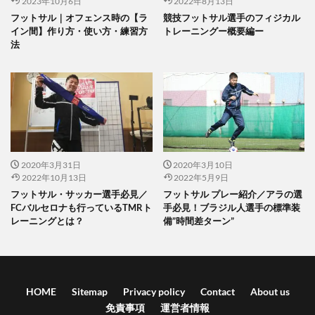
2023年10月6日
2022年8月13日
フットサル｜オフェンス時の【ラ
競技フットサル選手のフィジカル
イン間】作り方・使い方・練習方
トレーニングー概要編ー
法
2020年3月31日
2020年3月10日
2022年10月13日
2022年5月9日
フットサル・サッカー選手必見／
フットサル プレー紹介／アラの選
FCバルセロナも行っているTMRト
手必見！ブラジル人選手の標準装
レーニングとは？
備”時間差ターン”
HOME
Sitemap
Privacy policy
Contact
About us
免責事項
運営者情報