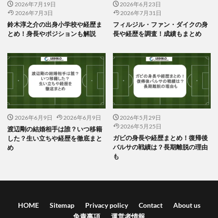
2026年7月19日
2026年6月23日
2026年7月3日
2026年7月31日
鈴木淳之介の出身小学校や経歴ま
フィルジル・ファン・ダイクの身
とめ！身長やポジションも解説
長や経歴を調査！成績もまとめ
2026年6月9日
2026年6月9日
2026年5月29日
2026年5月25日
渡辺剛の結婚相手は誰？いつ移籍
ガビの身長や経歴まとめ！復帰後
した？生い立ちや経歴を徹底まと
バルサの戦績は？長期離脱の理由
め
も
HOME
Sitemap
Privacy policy
Contact
About us
免責事項
運営者情報