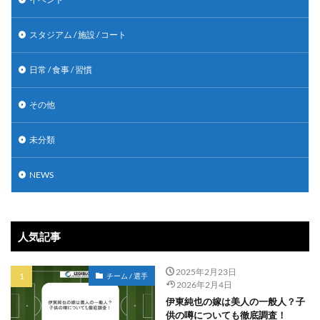
スタジアム / 施設 / コート
日常 / 食事 / 習慣
その他
未分類
NEWS
人気記事
2025年2月23日
チーム / 選手
2026年2月4日
伊東純也の嫁は美人の一般人？子
供の噂についても徹底調査！