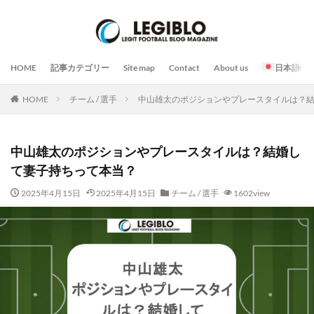
HOME
記事カテゴリー
Site map
Contact
About us
日本語
HOME
チーム / 選手
中山雄太のポジションやプレースタイルは？
中山雄太のポジションやプレースタイルは？結婚し
て妻子持ちって本当？
2025年4月15日
2025年4月15日
チーム / 選手
1602view