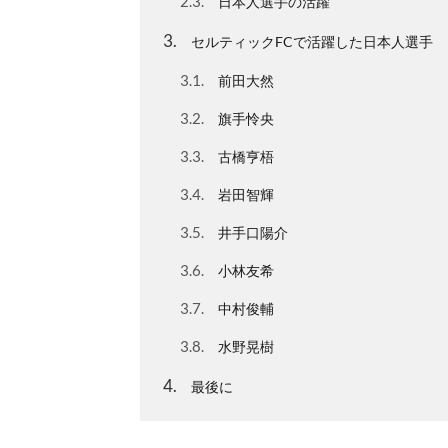
2.3
日本人選手の活躍
3
セルティックFCで活躍した日本人選手
3.1
前田大然
3.2
旗手怜央
3.3
古橋亨梧
3.4
岩田智輝
3.5
井手口陽介
3.6
小林友希
3.7
中村俊輔
3.8
水野晃樹
4
最後に