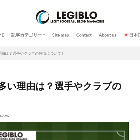
プレー
戦略 / 戦術
トレーニング / 練習
チーム / 選手
コーチ / 監督 / 代表者
試合
イベント
スタジアム / 施設 / コート
日常 / 食事 / 習慣
その他
ME
記事カテゴリー
Site map
Contact
About us
日本
プレー
戦略 / 戦術
トレーニング / 練習
チーム / 選手
コーチ / 監督 / 代表者
試合
イベント
スタジアム / 施設 / コート
日常 / 食事 / 習慣
その他
理由は？選手やクラブの特徴についても
多い理由は？選手やクラブの
4view