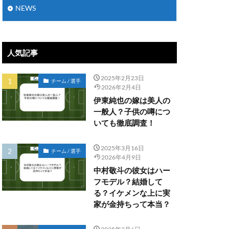
NEWS
人気記事
2025年2月23日
チーム / 選手
2026年2月4日
伊東純也の嫁は美人の
一般人？子供の噂につ
いても徹底調査！
2025年3月16日
チーム / 選手
2026年4月9日
中村敬斗の彼女はハー
フモデル？結婚して
る？イケメンな上に実
家が金持ちって本当？