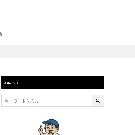
語
Search