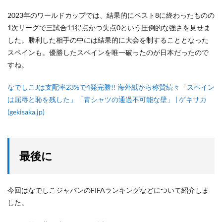
2023年のワールドカップでは、結果的にベスト8に終わったものの
1次リーグで三試合11得点かつ失点0という圧倒的な強さを見せま
した。勝利した相手の中には結果的に大会を制することとなった
スペインも。優勝したスペインを唯一破ったのが日本だったので
すね。
なでしこJは支配率23%で4発完勝!! 海外紙から称賛続々「スペイン
は屈辱と恥を残した」「青シャツの通過不可能な壁」 | ゲキサカ
(gekisaka.jp)
最後に
今回はなでしこジャパンのFIFAランキングなどについて紹介しま
した。