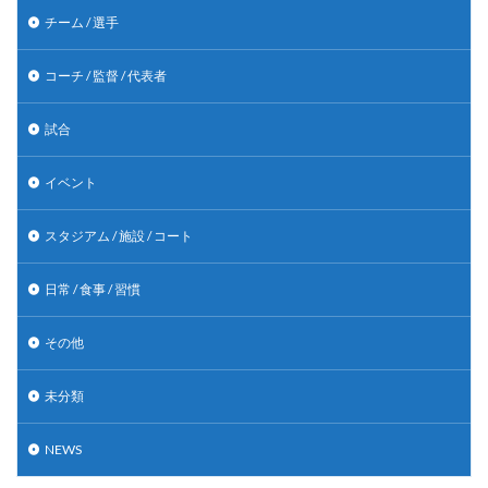
チーム / 選手
コーチ / 監督 / 代表者
試合
イベント
スタジアム / 施設 / コート
日常 / 食事 / 習慣
その他
未分類
NEWS