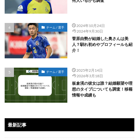
何人いるかも調査
2024年10月24日
チーム / 選手
2024年9月30日
菅原由勢が結婚した奥さんは美
人？馴れ初めやプロフィールも紹
介！
2025年2月14日
チーム / 選手
2026年3月18日
板倉滉の彼女は誰？結婚願望や理
想のタイプについても調査！移籍
情報や成績も
最新記事