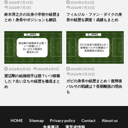
2026年7月19日
2026年6月23日
2026年7月3日
2026年7月31日
鈴木淳之介の出身小学校や経歴ま
フィルジル・ファン・ダイクの身
とめ！身長やポジションも解説
長や経歴を調査！成績もまとめ
2026年6月9日
2026年6月9日
2026年5月29日
2026年5月25日
渡辺剛の結婚相手は誰？いつ移籍
ガビの身長や経歴まとめ！復帰後
した？生い立ちや経歴を徹底まと
バルサの戦績は？長期離脱の理由
め
も
HOME
Sitemap
Privacy policy
Contact
About us
免責事項
運営者情報