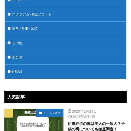
スタジアム / 施設 / コート
日常 / 食事 / 習慣
その他
未分類
NEWS
人気記事
2025年2月23日
チーム / 選手
2026年2月4日
伊東純也の嫁は美人の一般人？子
供の噂についても徹底調査！