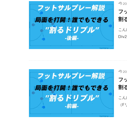
2
フ
割
こん
Di
2
フ
割
こん
（F