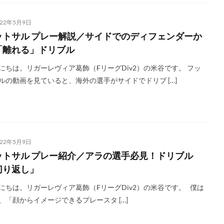
022年5月9日
ットサル プレー解説／サイドでのディフェンダーか
「離れる」ドリブル
にちは。リガーレヴィア葛飾（FリーグDiv2）の米谷です。 フッ
ルの動画を見ていると、海外の選手がサイドでドリブ […]
022年5月9日
ットサル プレー紹介／アラの選手必見！ドリブル
切り返し」
にちは。リガーレヴィア葛飾（FリーグDiv2）の米谷です。 僕は
、「顔からイメージできるプレースタ […]