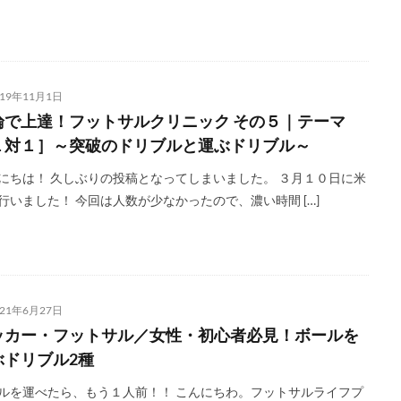
019年11月1日
論で上達！フットサルクリニック その５｜テーマ
１対１］～突破のドリブルと運ぶドリブル～
にちは！ 久しぶりの投稿となってしまいました。 ３月１０日に米
行いました！ 今回は人数が少なかったので、濃い時間 […]
021年6月27日
ッカー・フットサル／女性・初心者必見！ボールを
ぶドリブル2種
ルを運べたら、もう１人前！！ こんにちわ。フットサルライフプ