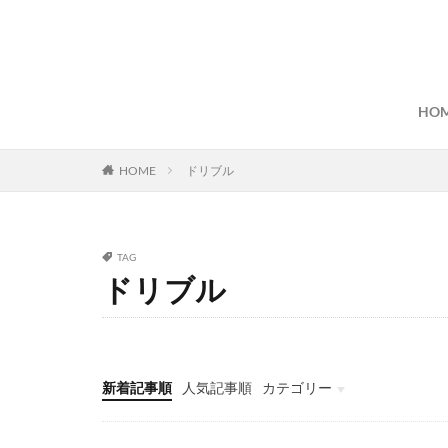
HO
HOME
ドリブル
TAG
ドリブル
新着記事順
人気記事順
カテゴリー
プレー
戦略 / 戦術
トレーニング / 練習
チーム / 選手
コーチ / 監督 / 代表者
試合
イベント
スタジアム / 施設 / コート
日常 / 食事 / 習慣
その他