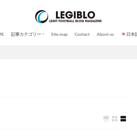
プレー
戦略 / 戦術
トレーニング / 練習
チーム / 選手
コーチ / 監督 / 代表者
試合
イベント
スタジアム / 施設 / コート
日常 / 食事 / 習慣
その他
ME
記事カテゴリー
Site map
Contact
About us
日本
プレー
戦略 / 戦術
トレーニング / 練習
チーム / 選手
コーチ / 監督 / 代表者
試合
イベント
スタジアム / 施設 / コート
日常 / 食事 / 習慣
その他