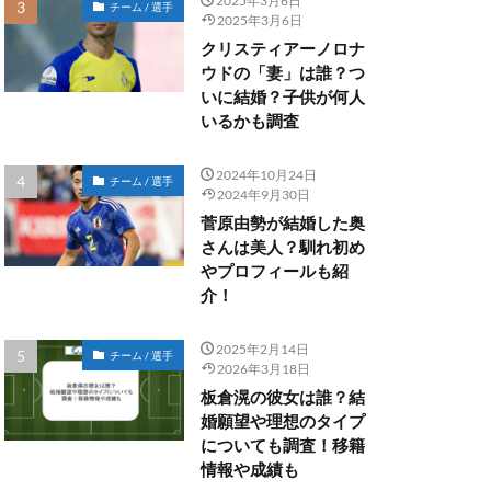
2025年3月6日
チーム / 選手
2025年3月6日
クリスティアーノロナ
ウドの「妻」は誰？つ
いに結婚？子供が何人
いるかも調査
2024年10月24日
チーム / 選手
2024年9月30日
菅原由勢が結婚した奥
さんは美人？馴れ初め
やプロフィールも紹
介！
2025年2月14日
チーム / 選手
2026年3月18日
板倉滉の彼女は誰？結
婚願望や理想のタイプ
についても調査！移籍
情報や成績も