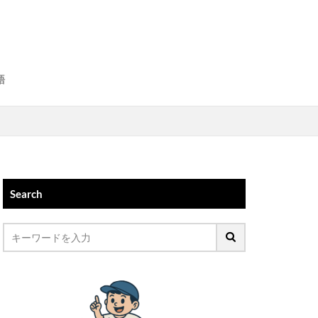
語
Search