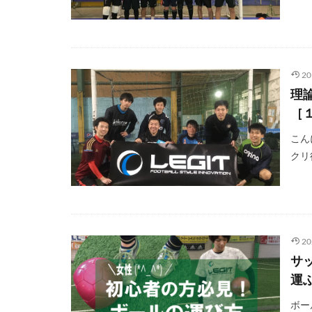
2
理
［
こん
クリ
2
サ
運
ボー