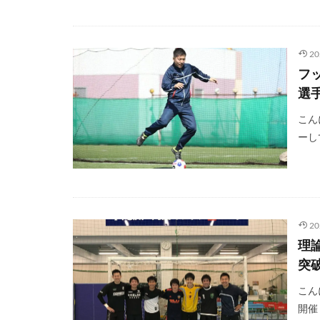
2
フ
選
こん
ーし
2
理
突
こん
開催