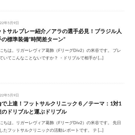
022年5月9日
ットサル プレー紹介／アラの選手必見！ブラジル人
手の標準装備”時間差ターン”
にちは。リガーレヴィア葛飾（FリーグDiv2）の米谷です。 プレ
ていてこんなことないですか？ ・ドリブルで相手が […]
022年5月9日
論で上達！フットサルクリニック６／テーマ：1対1
破のドリブルと運ぶドリブル
にちは。リガーレヴィア葛飾（FリーグDiv2）の米谷です。 先日
したフットサルクリニックの活動レポートです。 テ […]