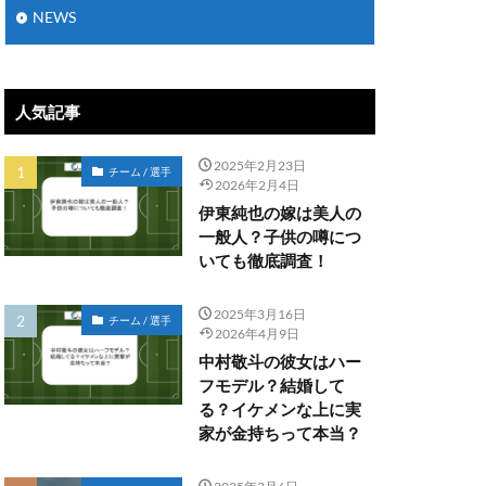
NEWS
人気記事
2025年2月23日
チーム / 選手
2026年2月4日
伊東純也の嫁は美人の
一般人？子供の噂につ
いても徹底調査！
2025年3月16日
チーム / 選手
2026年4月9日
中村敬斗の彼女はハー
フモデル？結婚して
る？イケメンな上に実
家が金持ちって本当？