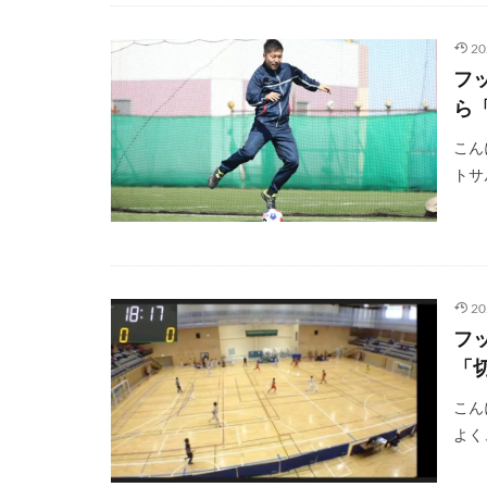
2
フ
ら
こん
トサ
2
フ
「
こん
よく