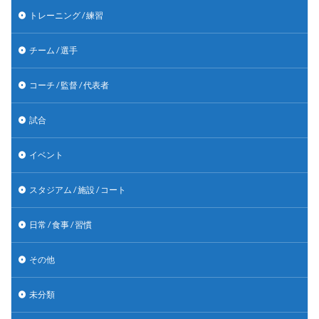
トレーニング / 練習
チーム / 選手
コーチ / 監督 / 代表者
試合
イベント
スタジアム / 施設 / コート
日常 / 食事 / 習慣
その他
未分類