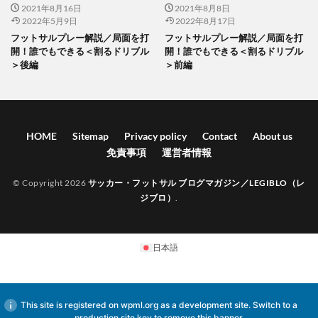
2021年8月16日
2021年8月8日
2022年5月9日
2022年8月17日
フットサルプレー解説／局面を打
フットサルプレー解説／局面を打
開！誰でもできる＜割るドリブル
開！誰でもできる＜割るドリブル
＞後編
＞前編
HOME
Sitemap
Privacy policy
Contact
About us
免責事項
運営者情報
© Copyright 2026
サッカー・フットサル ブログマガジン／LEGIBLO（レ
ジブロ）
.
日本語
This site is registered on
wpml.org
as a development site. Switch to a
production site key to
remove this banner
.