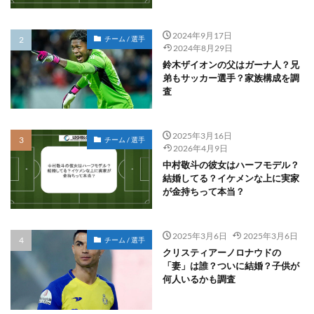
2024年9月17日
チーム / 選手
2024年8月29日
鈴木ザイオンの父はガーナ人？兄
弟もサッカー選手？家族構成を調
査
2025年3月16日
チーム / 選手
2026年4月9日
中村敬斗の彼女はハーフモデル？
結婚してる？イケメンな上に実家
が金持ちって本当？
2025年3月6日
2025年3月6日
チーム / 選手
クリスティアーノロナウドの
「妻」は誰？ついに結婚？子供が
何人いるかも調査