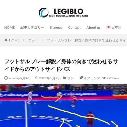
HOME
記事カテゴリー
Site map
Contact
About us
日本語
HOME
プレー
フットサル プレー解説／身体の向きで迷わせる サ
フットサル プレー解説／身体の向きで迷わせる サ
イドからのアウトサイドパス
2020年5月26日
2022年5月9日
プレー
オフェンス
970view