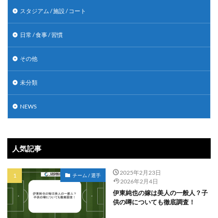
スタジアム / 施設 / コート
日常 / 食事 / 習慣
その他
未分類
NEWS
人気記事
2025年2月23日
チーム / 選手
2026年2月4日
伊東純也の嫁は美人の一般人？子
供の噂についても徹底調査！