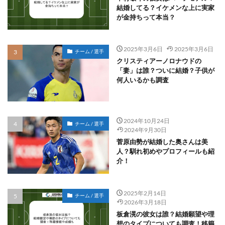
結婚してる？イケメンな上に実家
が金持ちって本当？
2025年3月6日
2025年3月6日
チーム / 選手
クリスティアーノロナウドの
「妻」は誰？ついに結婚？子供が
何人いるかも調査
2024年10月24日
チーム / 選手
2024年9月30日
菅原由勢が結婚した奥さんは美
人？馴れ初めやプロフィールも紹
介！
2025年2月14日
チーム / 選手
2026年3月18日
板倉滉の彼女は誰？結婚願望や理
想のタイプについても調査！移籍