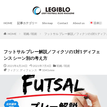
HOME
記事カテゴリー
Site map
Contact
About us
日本語
HOME
戦略 / 戦術
フットサル プレー解説／フィクソの1対1 ディフ
フットサル プレー解説／フィクソの1対1 ディフェ
ンス シーン別の考え方
2021年6月24日
2021年7月4日
戦略 / 戦術
フィクソ
,
ディフェンス
1041view