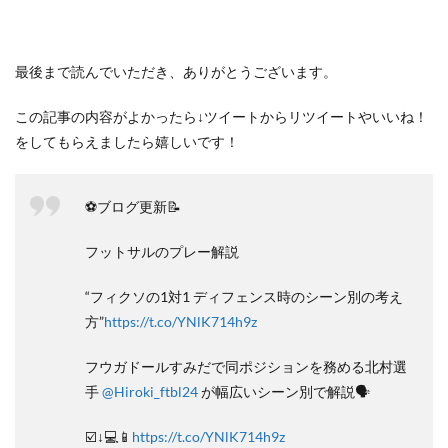
最後まで読んでいただき、ありがとうございます。
この記事の内容がよかったら↓ツイートからリツイートやいいね！
をしてもらえましたら嬉しいです！
⚽️ブログ更新📝
フットサルのプレー解説
“フィクソの1対1 ディフェンス時のシーン別の考え
方”
https://t.co/YNlK714h9z
フウガドールすみだで同ポジションを務める北村選
手
@Hiroki_ftbl24
が幅広いシーン別で解説🗣
☑️↓💻📱
https://t.co/YNlK714h9z