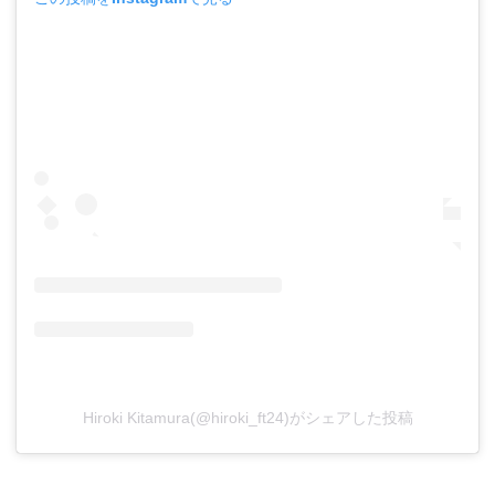
Hiroki Kitamura(@hiroki_ft24)がシェアした投稿