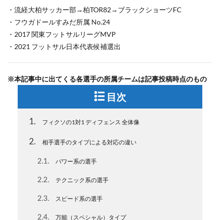
・流経大柏サッカー部→柏TOR82→ブラックショーツFC
・フウガドールすみだ所属 No.24
・2017 関東フットサルリーグMVP
・2021 フットサル日本代表候補選出
※本記事中に出てくる各選手の所属チームは記事投稿時点のもの
目次
1
フィクソの1対1 ディフェンス 全体像
2
相手選手のタイプによる対応の違い
2.1
パワー系の選手
2.2
テクニック系の選手
2.3
スピード系の選手
2.4
万能（スペシャル）タイプ