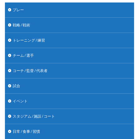
プレー
戦略 / 戦術
トレーニング / 練習
チーム / 選手
コーチ / 監督 / 代表者
試合
イベント
スタジアム / 施設 / コート
日常 / 食事 / 習慣