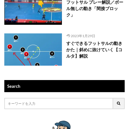
フットサル プレー解説／ボー
ル無しの動き「間接ブロッ
ク」
2023年1月29日
すぐできるフットサルの動き
かた｜斜めに抜けていく【コ
ルタ】解説
Search