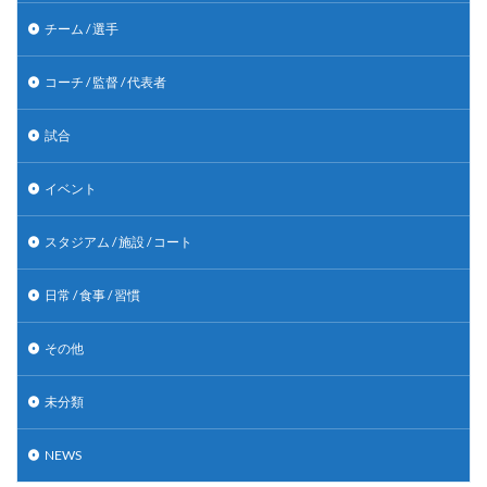
チーム / 選手
コーチ / 監督 / 代表者
試合
イベント
スタジアム / 施設 / コート
日常 / 食事 / 習慣
その他
未分類
NEWS