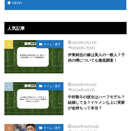
NEWS
人気記事
2025年2月23日
チーム / 選手
2026年2月4日
伊東純也の嫁は美人の一般人？子
供の噂についても徹底調査！
2025年3月16日
チーム / 選手
2026年4月9日
中村敬斗の彼女はハーフモデル？
結婚してる？イケメンな上に実家
が金持ちって本当？
2024年10月24日
チーム / 選手