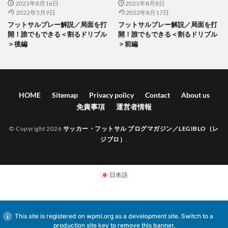
2021年8月16日
2021年8月8日
2022年5月9日
2022年8月17日
フットサルプレー解説／局面を打
フットサルプレー解説／局面を打
開！誰でもできる＜割るドリブル
開！誰でもできる＜割るドリブル
＞後編
＞前編
HOME
Sitemap
Privacy policy
Contact
About us
免責事項
運営者情報
© Copyright 2026
サッカー・フットサル ブログマガジン／LEGIBLO（レ
ジブロ）
.
日本語
This site is registered on
wpml.org
as a development site. Switch to a
production site key to
remove this banner
.