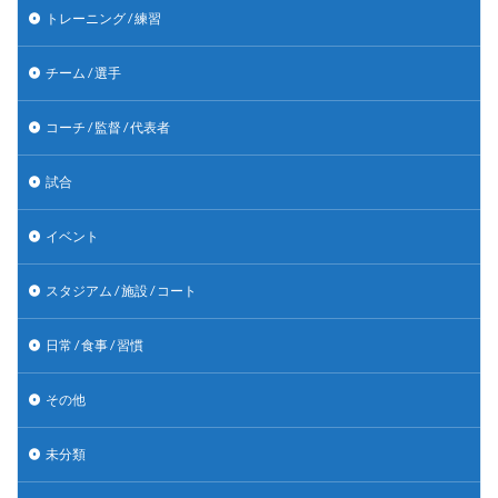
トレーニング / 練習
チーム / 選手
コーチ / 監督 / 代表者
試合
イベント
スタジアム / 施設 / コート
日常 / 食事 / 習慣
その他
未分類