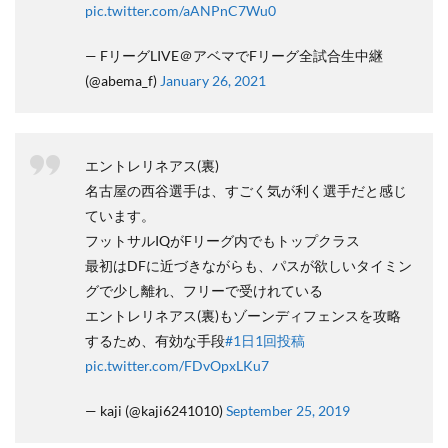
pic.twitter.com/aANPnC7Wu0
— FリーグLIVE＠アベマでFリーグ全試合生中継
(@abema_f)
January 26, 2021
エントレリネアス(裏)
名古屋の西谷選手は、すごく気が利く選手だと感じ
ています。
フットサルIQがFリーグ内でもトップクラス
最初はDFに近づきながらも、パスが欲しいタイミン
グで少し離れ、フリーで受けれている
エントレリネアス(裏)もゾーンディフェンスを攻略
するため、有効な手段
#1日1回投稿
pic.twitter.com/FDvOpxLKu7
— kaji (@kaji6241010)
September 25, 2019