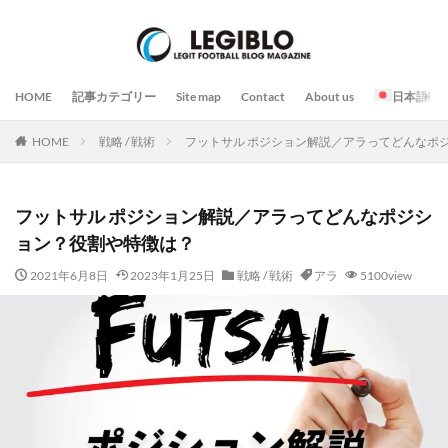
HOME
記事カテゴリー
Site map
Contact
About us
日本語
HOME
戦略 / 戦術
フットサル ポジション解説／アラってどんなポ
フットサル ポジション解説／アラってどんなポジシ
ョン？役割や特徴は？
2021年6月8日
2023年1月25日
戦略 / 戦術
アラ
5100view