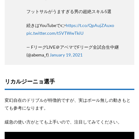
フットサルがうますぎる男の超絶スキル5選
続きはYouTubeで👉
https://t.co/QpAujZAuxo
pic.twitter.com/t5VTWwTkiU
— FリーグLIVE＠アベマでFリーグ全試合生中継
(@abema_f)
January 19, 2021
リカルジーニョ選手
変幻自在のドリブルが特徴的ですが、実はボール無しの動きもと
ても参考になります。
緩急の使い方がとても上手いので、注目してみてください。