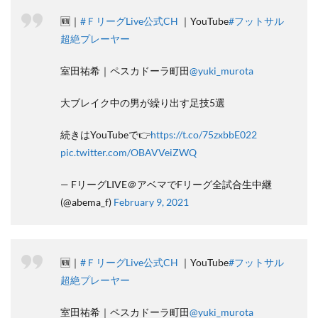
🆕｜
#ＦリーグLive公式CH
｜YouTube
#フットサル
超絶プレーヤー
室田祐希｜ペスカドーラ町田
@yuki_murota
大ブレイク中の男が繰り出す足技5選
続きはYouTubeで👉
https://t.co/75zxbbE022
pic.twitter.com/OBAVVeiZWQ
— FリーグLIVE＠アベマでFリーグ全試合生中継
(@abema_f)
February 9, 2021
🆕｜
#ＦリーグLive公式CH
｜YouTube
#フットサル
超絶プレーヤー
室田祐希｜ペスカドーラ町田
@yuki_murota