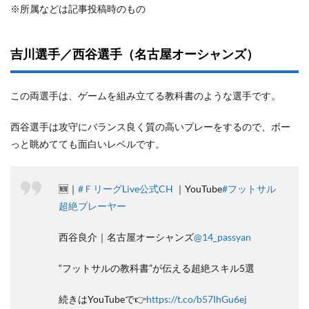
※所属などは記事投稿時のもの
吉川選手／西谷選手（名古屋オーシャンズ）
この両選手は、ゲームを組み立てる教科書のような選手です。
西谷選手は攻守にバランス良く質の高いプレーをするので、ボー
っと眺めてても面白いレベルです。
🆕｜
#ＦリーグLive公式CH
｜YouTube
#フットサル
超絶プレーヤー
西谷良介｜名古屋オーシャンズ
@14_passyan
“フットサルの教科書”が伝える超絶スキル5選
続きはYouTubeで👉
https://t.co/b57IhGu6ej