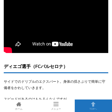
ディエゴ選手（FCバルセロナ）
サイドでのドリブルのエクスパート。身体の揺さぶりで簡単に守
備者をかわしていきます。
スピードがあるのはもちろんなんですが、
ホーム
メニュー
TOPへ
注目して欲しいのはボールを保持している時の姿勢や、ボールに