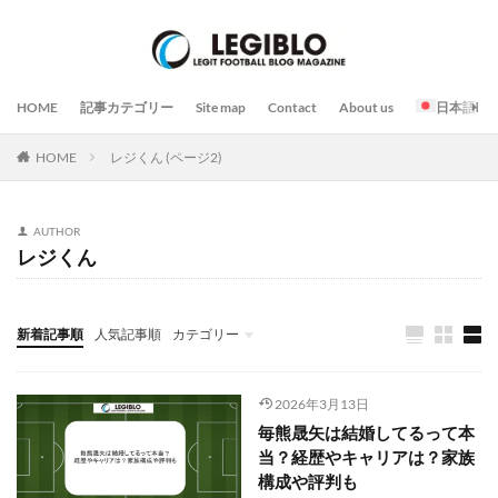
HOME
記事カテゴリー
Site map
Contact
About us
日本語
HOME
レジくん (ページ2)
AUTHOR
レジくん
新着記事順
人気記事順
カテゴリー
プレー
戦略 / 戦術
トレーニング / 練習
チーム / 選手
コーチ / 監督 / 代表者
試合
イベント
スタジアム / 施設 / コート
日常 / 食事 / 習慣
その他
2026年3月13日
毎熊晟矢は結婚してるって本
当？経歴やキャリアは？家族
構成や評判も