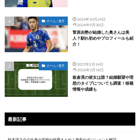
2024年10月24日
チーム / 選手
2024年9月30日
菅原由勢が結婚した奥さんは美
人？馴れ初めやプロフィールも紹
介！
2025年2月14日
チーム / 選手
2026年3月18日
板倉滉の彼女は誰？結婚願望や理
想のタイプについても調査！移籍
情報や成績も
最新記事
鈴木淳之介の出身小学校や経歴まとめ！身長やポジションも解説