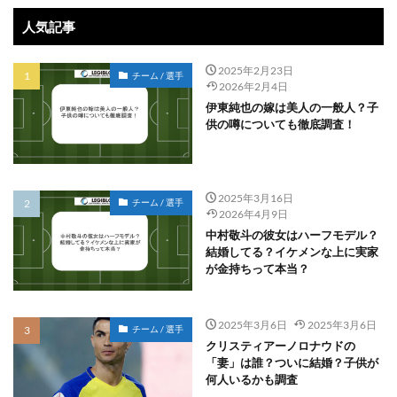
人気記事
2025年2月23日
チーム / 選手
2026年2月4日
伊東純也の嫁は美人の一般人？子
供の噂についても徹底調査！
2025年3月16日
チーム / 選手
2026年4月9日
中村敬斗の彼女はハーフモデル？
結婚してる？イケメンな上に実家
が金持ちって本当？
2025年3月6日
2025年3月6日
チーム / 選手
クリスティアーノロナウドの
「妻」は誰？ついに結婚？子供が
何人いるかも調査