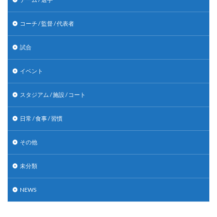
コーチ / 監督 / 代表者
試合
イベント
スタジアム / 施設 / コート
日常 / 食事 / 習慣
その他
未分類
NEWS